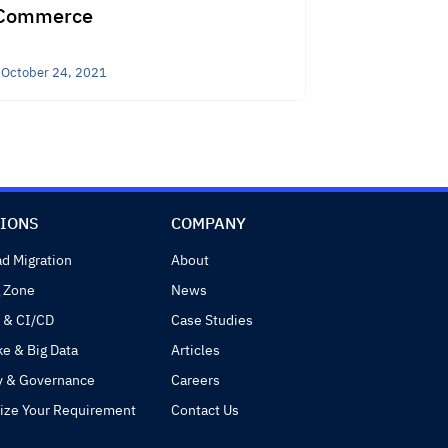
Commerce
Test Case S
October 24, 2021
October 9, 20
IONS
COMPANY
d Migration
About
 Zone
News
 & CI/CD
Case Studies
ke & Big Data
Articles
y & Governance
Careers
ize Your Requirement
Contact Us