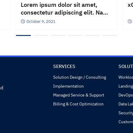
Lorem ipsum dolor sit amet,
x
consectetur adipiscing elit. Nam
pe
October 9, 2021
SERVICES
SOLUT
Solution Design / Consulting
Workloa
Implementation
Landing
nd
Managed Service & Support
DevOps
Billing & Cost Optimization
Data La
Securit
Custom